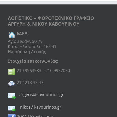
ΛΟΓΙΣΤΙΚΟ – ΦΟΡΟΤΕΧΝΙΚΟ ΓΡΑΦΕΙΟ
ΑΡΓΥΡΗ & ΝΙΚΟΥ ΚΑΒΟΥΡΙΝΟΥ
ΕΔΡΑ:
Αγίου Ιωάννου 7γ
Κάτω Ηλιούπολη, 163 41
Ηλιούπολη Αττικής
Στοιχεία επικοινωνίας:
210 9963983 – 210 9937050
212 213 33 47
argyris@kavourinos.gr
nikos@kavourinos.gr
(
KAV-TAX FB group
)