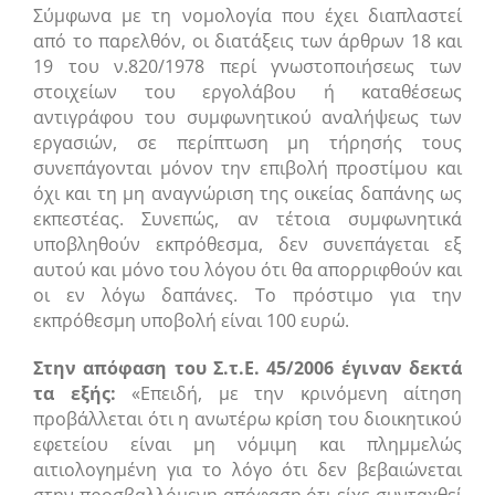
Σύμφωνα με τη νομολογία που έχει διαπλαστεί
από το παρελθόν, οι διατάξεις των άρθρων 18 και
19 του ν.820/1978 περί γνωστοποιήσεως των
στοιχείων του εργολάβου ή καταθέσεως
αντιγράφου του συμφωνητικού αναλήψεως των
εργασιών, σε περίπτωση μη τήρησής τους
συνεπάγονται μόνον την επιβολή προστίμου και
όχι και τη μη αναγνώριση της οικείας δαπάνης ως
εκπεστέας. Συνεπώς, αν τέτοια συμφωνητικά
υποβληθούν εκπρόθεσμα, δεν συνεπάγεται εξ
αυτού και μόνο του λόγου ότι θα απορριφθούν και
οι εν λόγω δαπάνες. Το πρόστιμο για την
εκπρόθεσμη υποβολή είναι 100 ευρώ.
Στην απόφαση του Σ.τ.Ε. 45/2006 έγιναν δεκτά
τα εξής:
«Eπειδή, με την κρινόμενη αίτηση
προβάλλεται ότι η ανωτέρω κρίση του διοικητικού
εφετείου είναι μη νόμιμη και πλημμελώς
αιτιολογημένη για το λόγο ότι δεν βεβαιώνεται
στην προσβαλλόμενη απόφαση ότι είχε συνταχθεί