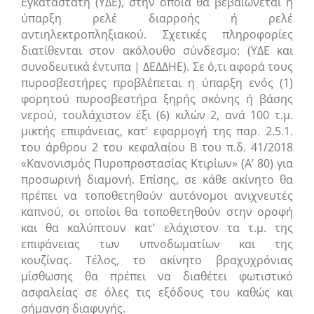
Εγκαταστάτη (ΥΔΕ), στην οποία θα βεβαιώνεται η
ύπαρξη ρελέ διαρροής ή ρελέ
αντιηλεκτροπληξιακού. Σχετικές πληροφορίες
διατίθενται στον ακόλουθο σύνδεσμο: (ΥΔΕ και
συνοδευτικά έντυπα | ΔΕΔΔΗΕ). Σε ό,τι αφορά τους
πυροσβεστήρες προβλέπεται η ύπαρξη ενός (1)
φορητού πυροσβεστήρα ξηρής σκόνης ή βάσης
νερού, τουλάχιστον έξι (6) κιλών 2, ανά 100 τ.μ.
μικτής επιφάνειας, κατ’ εφαρμογή της παρ. 2.5.1.
του άρθρου 2 του κεφαλαίου Β του π.δ. 41/2018
«Κανονισμός Πυροπροστασίας Κτιρίων» (Α’ 80) για
προσωρινή διαμονή. Επίσης, σε κάθε ακίνητο θα
πρέπει να τοποθετηθούν αυτόνομοι ανιχνευτές
καπνού, οι οποίοι θα τοποθετηθούν στην οροφή
και θα καλύπτουν κατ’ ελάχιστον τα τ.μ. της
επιφάνειας των υπνοδωματίων και της
κουζίνας. Τέλος, το ακίνητο βραχυχρόνιας
μίσθωσης θα πρέπει να διαθέτει φωτιστικό
ασφαλείας σε όλες τις εξόδους του καθώς και
σήμανση διαφυγής.