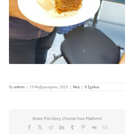
By
admin
|
19 Φεβρουαρίου, 2025
|
Νέα
|
0 Σχόλια
Share This Story, Choose Your Platform!
Facebook
Twitter
Reddit
LinkedIn
Tumblr
Pinterest
Vk
Email