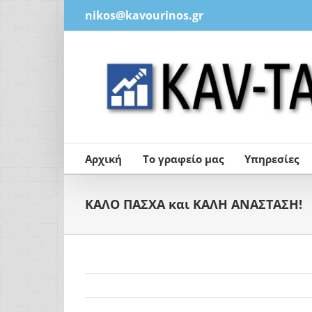
Μετάβαση
nikos@kavourinos.gr
στο
περιεχόμενο
Αρχική
Το γραφείο μας
Υπηρεσίες
ΚΑΛΟ ΠΑΣΧΑ και ΚΑΛΗ ΑΝΑΣΤΑΣΗ!