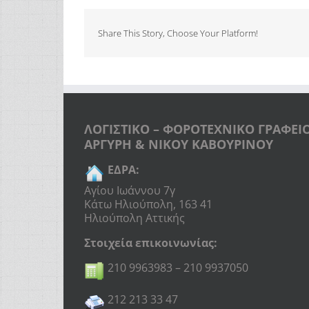
Share This Story, Choose Your Platform!
ΛΟΓΙΣΤΙΚΟ – ΦΟΡΟΤΕΧΝΙΚΟ ΓΡΑΦΕΙ
ΑΡΓΥΡΗ & ΝΙΚΟΥ ΚΑΒΟΥΡΙΝΟΥ
ΕΔΡΑ:
Αγίου Ιωάννου 7γ
Κάτω Ηλιούπολη, 163 41
Ηλιούπολη Αττικής
Στοιχεία επικοινωνίας:
210 9963983 – 210 9937050
212 213 33 47