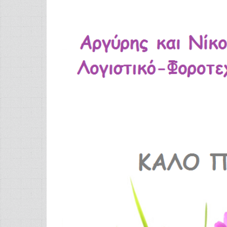
Προβολή
μεγαλύτερης
εικόνας