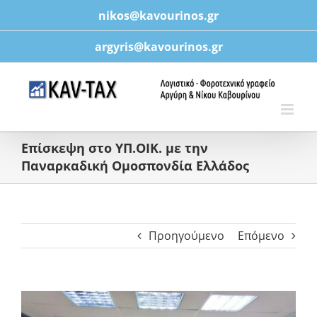
Μετάβαση
nikos@kavourinos.gr
στο
περιεχόμενο
argyris@kavourinos.gr
Επίσκεψη στο ΥΠ.ΟΙΚ. με την
Παναρκαδική Ομοσπονδία Ελλάδος
Προηγούμενο
Επόμενο
Προβολή
μεγαλύτερης