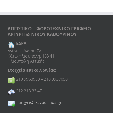
ΛΟΓΙΣΤΙΚΟ – ΦΟΡΟΤΕΧΝΙΚΟ ΓΡΑΦΕΙΟ
ΑΡΓΥΡΗ & ΝΙΚΟΥ ΚΑΒΟΥΡΙΝΟΥ
ΕΔΡΑ:
Αγίου Ιωάννου 7γ
Κάτω Ηλιούπολη, 163 41
Ηλιούπολη Αττικής
Στοιχεία επικοινωνίας:
210 9963983 – 210 9937050
212 213 33 47
argyris@kavourinos.gr