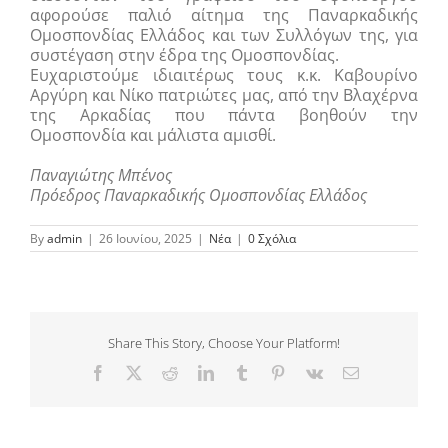
αφορούσε παλιό αίτημα της Παναρκαδικής
Ομοσπονδίας Ελλάδος και των Συλλόγων της, για
συστέγαση στην έδρα της Ομοσπονδίας.
Ευχαριστούμε ιδιαιτέρως τους κ.κ. Καβουρίνο
Αργύρη και Νίκο πατριώτες μας, από την Βλαχέρνα
της Αρκαδίας που πάντα βοηθούν την
Ομοσπονδία και μάλιστα αμισθί.
Παναγιώτης Μπένος
Πρόεδρος Παναρκαδικής Ομοσπονδίας Ελλάδος
By
admin
|
26 Ιουνίου, 2025
|
Νέα
|
0 Σχόλια
Share This Story, Choose Your Platform!
Facebook
Twitter
Reddit
LinkedIn
Tumblr
Pinterest
Vk
Email