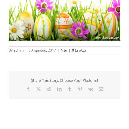
By
admin
|
8 Απριλίου, 2017
|
Νέα
|
0 Σχόλια
Share This Story, Choose Your Platform!
Facebook
Twitter
Reddit
LinkedIn
Tumblr
Pinterest
Vk
Email