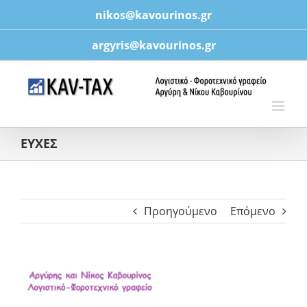
Μετάβαση
nikos@kavourinos.gr
στο
περιεχόμενο
argyris@kavourinos.gr
ΕΥΧΕΣ
Προηγούμενο
Επόμενο
Προβολή
μεγαλύτερης
εικόνας