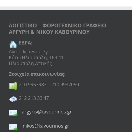
ΛΟΓΙΣΤΙΚΟ – ΦΟΡΟΤΕΧΝΙΚΟ ΓΡΑΦΕΙΟ
ΑΡΓΥΡΗ & ΝΙΚΟΥ ΚΑΒΟΥΡΙΝΟΥ
ΕΔΡΑ:
Αγίου Ιωάννου 7γ
Κάτω Ηλιούπολη, 163 41
Ηλιούπολη Αττικής
Στοιχεία επικοινωνίας:
210 9963983 – 210 9937050
212 213 33 47
argyris@kavourinos.gr
nikos@kavourinos.gr