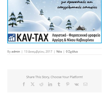
By
admin
|
13 Δεκεμβρίου, 2017
|
Νέα
|
0 Σχόλια
Share This Story, Choose Your Platform!
Facebook
Twitter
Reddit
LinkedIn
Tumblr
Pinterest
Vk
Email