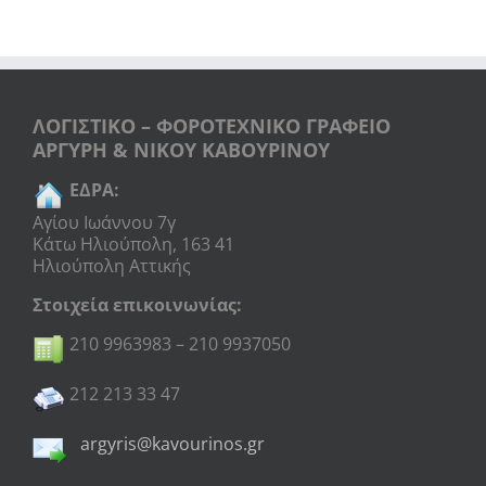
ΛΟΓΙΣΤΙΚΟ – ΦΟΡΟΤΕΧΝΙΚΟ ΓΡΑΦΕΙΟ
ΑΡΓΥΡΗ & ΝΙΚΟΥ ΚΑΒΟΥΡΙΝΟΥ
ΕΔΡΑ:
Αγίου Ιωάννου 7γ
Κάτω Ηλιούπολη, 163 41
Ηλιούπολη Αττικής
Στοιχεία επικοινωνίας:
210 9963983 – 210 9937050
212 213 33 47
argyris@kavourinos.gr