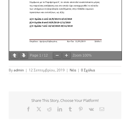
Page
1
/
12
Zoom
100%
By
admin
|
12 Σεπτεμβρίου, 2019
|
Νέα
|
0 Σχόλια
Share This Story, Choose Your Platform!
Facebook
Twitter
Reddit
LinkedIn
Tumblr
Pinterest
Vk
Email