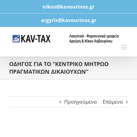
Μετάβαση
nikos@kavourinos.gr
στο
περιεχόμενο
argyris@kavourinos.gr
ΟΔΗΓΟΣ ΓΙΑ ΤΟ “ΚΕΝΤΡΙΚΟ ΜΗΤΡΩΟ
ΠΡΑΓΜΑΤΙΚΩΝ ΔΙΚΑΙΟΥΧΩΝ”
Προηγούμενο
Επόμενο
Προβολή
μεγαλύτερης