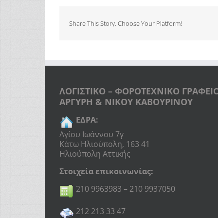
Share This Story, Choose Your Platform!
ΛΟΓΙΣΤΙΚΟ – ΦΟΡΟΤΕΧΝΙΚΟ ΓΡΑΦΕΙ
ΑΡΓΥΡΗ & ΝΙΚΟΥ ΚΑΒΟΥΡΙΝΟΥ
ΕΔΡΑ:
Αγίου Ιωάννου 7γ
Κάτω Ηλιούπολη, 163 41
Ηλιούπολη Αττικής
Στοιχεία επικοινωνίας:
210 9963983 – 210 9937050
212 213 33 47