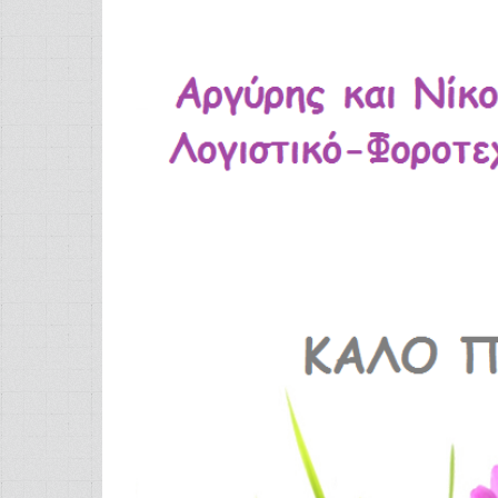
Προβολή
μεγαλύτερης
εικόνας