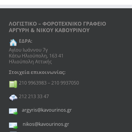
ΛΟΓΙΣΤΙΚΟ – ΦΟΡΟΤΕΧΝΙΚΟ ΓΡΑΦΕΙΟ
ΑΡΓΥΡΗ & ΝΙΚΟΥ ΚΑΒΟΥΡΙΝΟΥ
ΕΔΡΑ:
Αγίου Ιωάννου 7γ
Κάτω Ηλιούπολη, 163 41
Ηλιούπολη Αττικής
Στοιχεία επικοινωνίας:
210 9963983 – 210 9937050
212 213 33 47
argyris@kavourinos.gr
nikos@kavourinos.gr