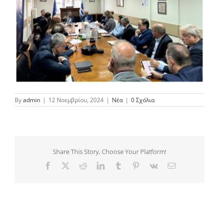
By
admin
|
12 Νοεμβρίου, 2024
|
Νέα
|
0 Σχόλια
Share This Story, Choose Your Platform!
Facebook
Twitter
Reddit
LinkedIn
Tumblr
Pinterest
Vk
Email